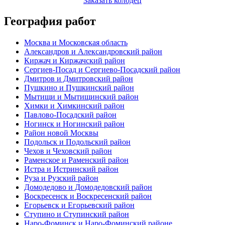
Заказать колодец
География работ
Москва и Московская область
Александров и Александровский район
Киржач и Киржачский район
Сергиев-Посад и Сергиево-Посадский район
Дмитров и Дмитровский район
Пушкино и Пушкинский район
Мытищи и Мытищинский район
Химки и Химкинский район
Павлово-Посадский район
Ногинск и Ногинский район
Район новой Москвы
Подольск и Подольский район
Чехов и Чеховский район
Раменское и Раменский район
Истра и Истринский район
Руза и Рузский район
Домодедово и Домодедовский район
Воскресенск и Воскресенский район
Егорьевск и Егорьевский район
Ступино и Ступинский район
Наро-Фоминск и Наро-Фоминский районе