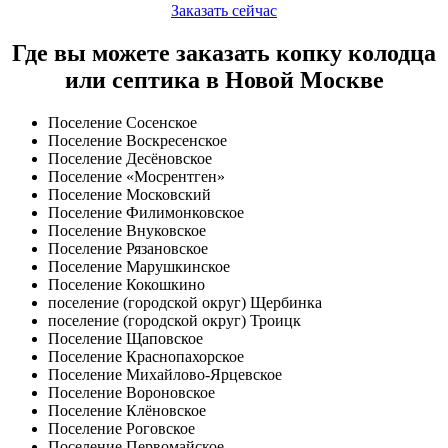
Заказать сейчас
Где вы можете заказать копку колодца
или септика в Новой Москве
Поселение Сосенское
Поселение Воскресенское
Поселение Десёновское
Поселение «Мосрентген»
Поселение Московский
Поселение Филимонковское
Поселение Внуковское
Поселение Рязановское
Поселение Марушкинское
Поселение Кокошкино
поселение (городской округ) Щербинка
поселение (городской округ) Троицк
Поселение Щаповское
Поселение Краснопахорское
Поселение Михайлово-Ярцевское
Поселение Вороновское
Поселение Клёновское
Поселение Роговское
Поселение Первомайское