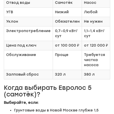
Отвод воды
Самотёк
Насос
УГВ
Низкий
Любой
Уклон
Обязателен
Не нужен
Электропотребление
0,7–0,9 кВт/
1,1–1,4 кВт/
сут
сут
Цена под ключ
от 100 000 ₽
от 120 000 ₽
Обслуживание
Проще
Требуется
чистка
насоса
Залповый сброс
320 л
380 л
Когда выбирать Евролос 5
(самотёк)?
Выбирайте, если:
Грунтовые воды в Новой Москве глубже 1,5