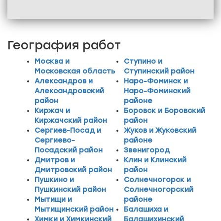
География работ
Москва и
Ступино и
Московская область
Ступинский район
Александров и
Наро-Фоминск и
Александровский
Наро-Фоминский
район
районе
Киржач и
Боровск и Боровский
Киржачский район
район
Сергиев-Посад и
Жуков и Жуковский
Сергиево-
районе
Посадский район
Звенигород
Дмитров и
Клин и Клинский
Дмитровский район
район
Пушкино и
Солнечногорск и
Пушкинский район
Солнечногорский
Мытищи и
районе
Мытищинский район
Балашиха и
Химки и Химкинский
Балашихинский